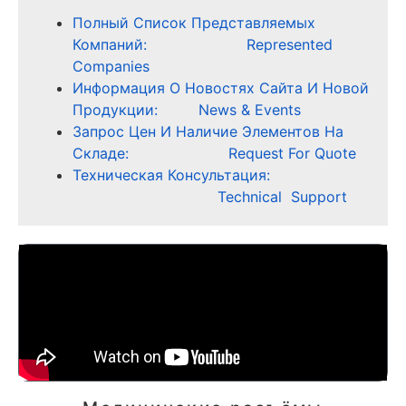
Полный Список Представляемых
Компаний: Represented
Companies
Информация О Новостях Сайта И Новой
Продукции: News & Events
Запрос Цен И Наличие Элементов На
Складе: Request For Quote
Техническая Консультация:
Technical Support