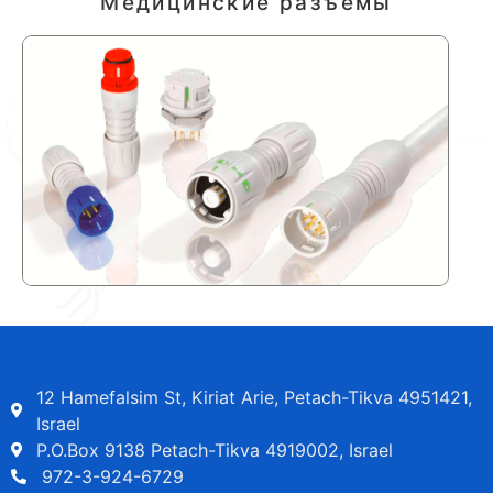
Медицинские разъёмы
12 Hamefalsim St, Kiriat Arie, Petach-Tikva 4951421,
Israel
P.O.Box 9138 Petach-Tikva 4919002, Israel
972-3-924-6729