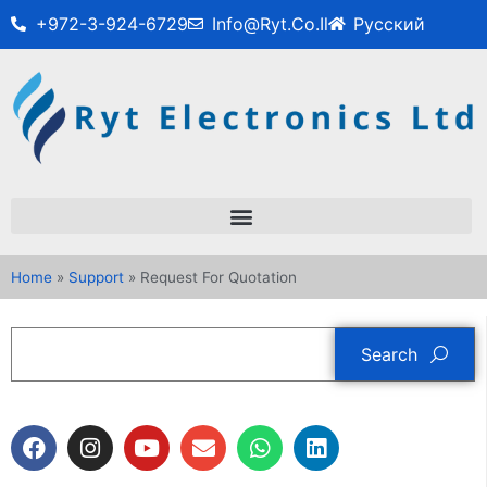
+972-3-924-6729
Info@ryt.co.il
Русский
Home
»
Support
»
Request For Quotation
Search