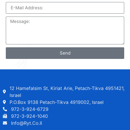
Send
12 Hamefalsim St, Kiriat Arie, Petach-Tikva 4951421,
Israel
P.O.Box 9138 Petach-Tikva 4919002, Israel
972-3-924-6729
972-3-924-1040
Info@ryt.co.il